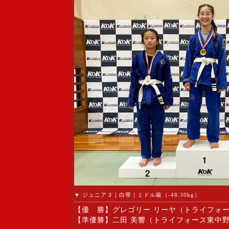
▼ ジュニア３｜白帯｜ミドル級（-48.30kg）
【優 勝】グレゴリー リーヤ（トライフォ
【準優勝】二田 美響（トライフォース東中