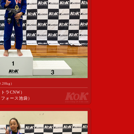
20kg）
トラCNW）
イフォース池袋）