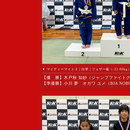
▼ マイティーマイト３｜白帯｜フェザー級（-22.00kg
【優 勝】木戸秋 知紗（ジャンプファイト
【準優勝】小川 夢 オガワ ユメ（BJA NOBU