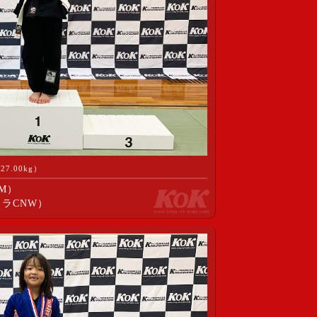
.00kg）
M）
ラCNW）