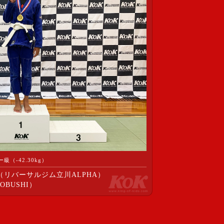
（-42.30kg）
（リバーサルジム立川ALPHA）
OBUSHI）