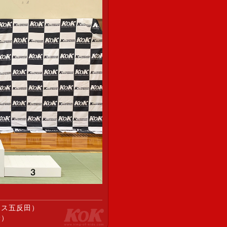
ース五反田）
野）