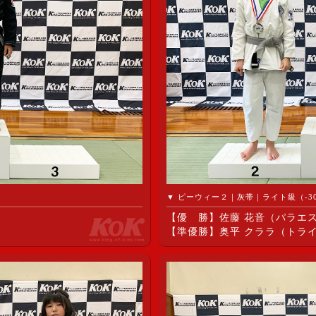
▼ ピーウィー２｜灰帯｜ライト級（-30.
【優 勝】佐藤 花音（パラエス
）
【準優勝】奥平 クララ（トラ