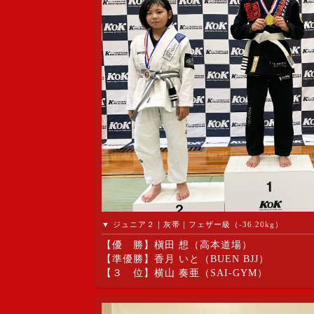
▼ ジュニア２｜灰帯｜フェザー級（-36.20kg）
【優 勝】槇田 想（高本道場）
【準優勝】香月 いと（BUEN BJJ）
【３ 位】横山 奏亜（SAI-GYM）