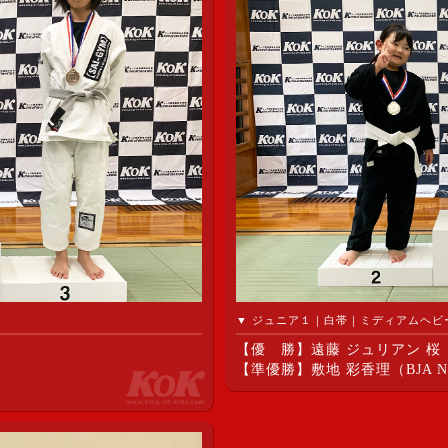
▼ ジュニア１｜白帯｜ミディアムヘビー級
【優 勝】遠藤 ジュリアン 桜
【準優勝】敷地 彩香理（BJA N