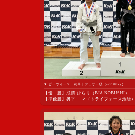
▼ ピーウィー２｜灰帯｜フェザー級（-27.00kg）
【優 勝】成清 ひらり（BJA NOBUSHI）
【準優勝】奥平 エマ（トライフォース池袋