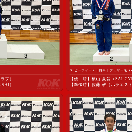
）
▼ ピーウィー２｜白帯｜フェザー級（-27
クラブ）
【優 勝】横山 夏音（SAI-GY
SHI）
【準優勝】佐藤 鼓（パラエスト